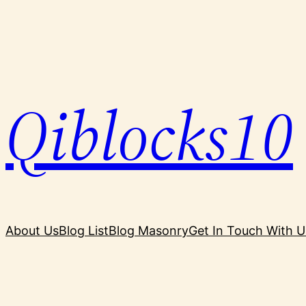
Skip
to
content
Qiblocks10
About Us
Blog List
Blog Masonry
Get In Touch With U