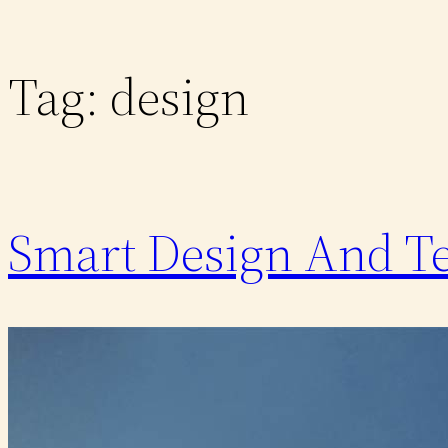
Tag:
design
Smart Design And Te